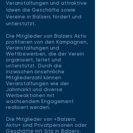
Veranstaltungen und attraktive
Ideen die Geschäfte sowie
Vereine in Balzers fördert und
unterstützt.
Die Mitglieder von Balzers Aktiv
profitieren von den Kampagnen,
Veranstaltungen und
Wettbewerben, die der Verein
organisiert, leitet und
unterstützt. Durch die
inzwischen ansehnliche
Mitgliederzahl können
Veranstaltungen wie der
Jahrmarkt und diverse
Werbeaktionen mit
wachsendem Engagement
realisiert werden.
Die Mitglieder von «Balzers
Aktiv» sind Privatpersonen oder
Geschäfte mit Sitz in Balzers,