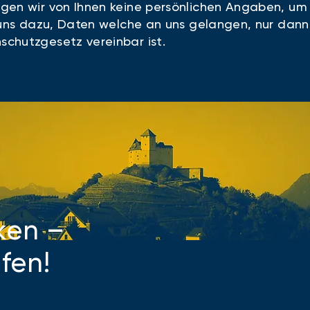
gen wir von Ihnen keine persönlichen Angaben, u
 uns dazu, Daten welche an uns gelangen, nur dann 
chutzgesetz vereinbar ist.
ken –
fen!