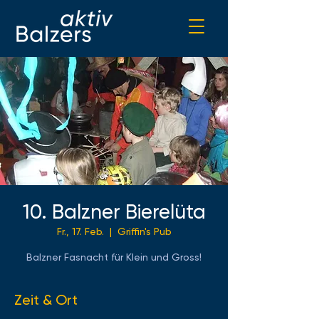
10. Balzner Bierelüta
Fr., 17. Feb.
  |  
Griffin's Pub
Balzner Fasnacht für Klein und Gross!
Zeit & Ort